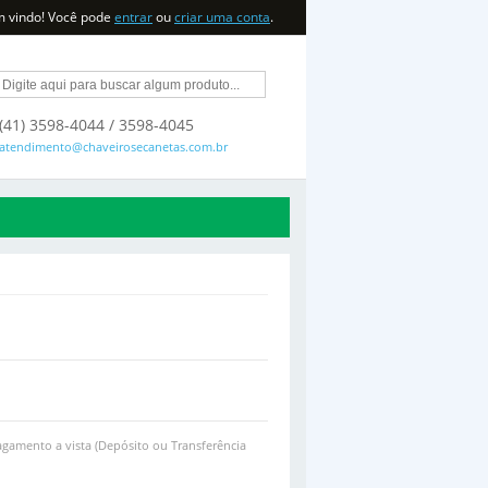
m vindo! Você pode
entrar
ou
criar uma conta
.
(41) 3598-4044 / 3598-4045
atendimento@chaveirosecanetas.com.br
gamento a vista (Depósito ou Transferência