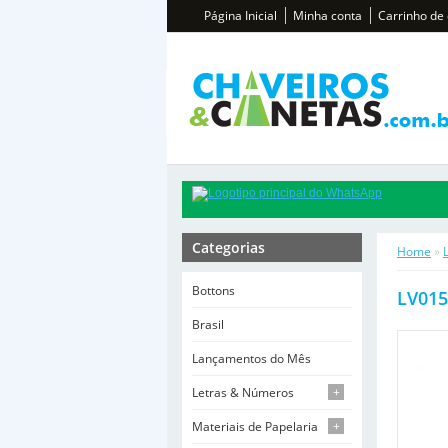
Página Inicial
Minha conta
Carrinho de
Categorias
Home
»
Bottons
LV015
Brasil
Lançamentos do Mês
Letras & Números
+
Materiais de Papelaria
+