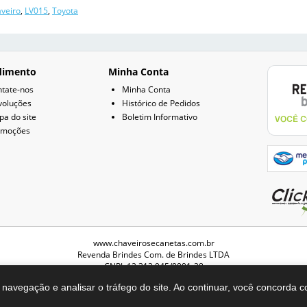
veiro
,
LV015
,
Toyota
dimento
Minha Conta
tate-nos
Minha Conta
voluções
Histórico de Pedidos
a do site
Boletim Informativo
omoções
www.chaveirosecanetas.com.br
Revenda Brindes Com. de Brindes LTDA
CNPJ: 12.312.945/0001-28
navegação e analisar o tráfego do site. Ao continuar, você concorda