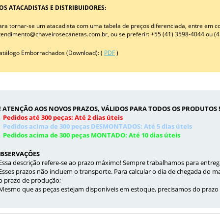
OS ATACADISTAS E DISTRIBUIDORES:
ara tornar-se um atacadista com uma tabela de preços diferenciada, entre em c
tendimento@chaveirosecanetas.com.br, ou se preferir: +55 (41) 3598-4044 ou (
atálogo Emborrachados (Download): (
PDF
)
!! ATENÇÃO AOS NOVOS PRAZOS, VÁLIDOS PARA TODOS OS PRODUTOS !
 Pedidos até 300 peças: Até 2 dias úteis
 Pedidos acima de 300 peças DESMONTADOS: Até 5 dias úteis
 Pedidos acima de 300 peças MONTADO: Até 10 dias úteis
BSERVAÇÔES
 Essa descrição refere-se ao prazo máximo! Sempre trabalhamos para entreg
 Esses prazos não incluem o transporte. Para calcular o dia de chegada do m
o prazo de produção;
 Mesmo que as peças estejam disponíveis em estoque, precisamos do prazo 