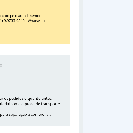
ontato pelo atendimento:
41) 9.9755-9546 - WhatsApp.
!!
ar os pedidos o quanto antes;
aterial some o prazo de transporte
para separação e conferência