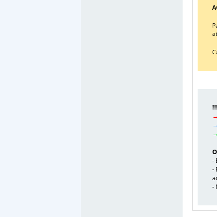
A
P
a
C
!
→
→
→
O
-
-
a
-