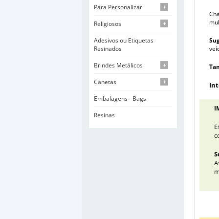
Para Personalizar
+
Cha
mul
Religiosos
+
Adesivos ou Etiquetas
Sug
Resinados
veí
Brindes Metálicos
+
Ta
Canetas
+
In
Embalagens - Bags
I
Resinas
E
c
S
A
m