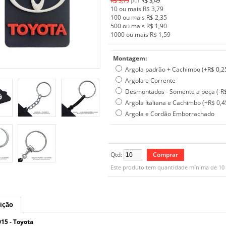
R$ 3,79
por
R$ 3,49
10 ou mais R$ 3,79
100 ou mais R$ 2,35
500 ou mais R$ 1,90
1000 ou mais R$ 1,59
Montagem:
Argola padrão + Cachimbo (+R$ 0,2
Argola e Corrente
Desmontados - Somente a peça (-R$
Argola Italiana e Cachimbo (+R$ 0,4
Argola e Cordão Emborrachado
Qtd:
Este produto tem quantidade mínima de 10 
ição
15 - Toyota