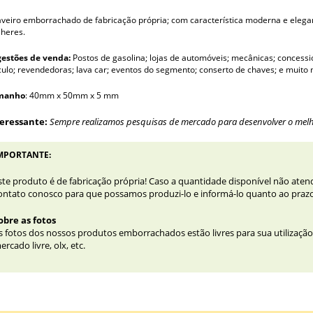
veiro emborrachado de
fabricação própria; com característica moderna e elega
heres.
estões de venda:
Postos de gasolina; lojas de automóveis; mecânicas; concessi
culo; revendedoras; lava car; eventos do segmento; conserto de chaves; e muito 
manho
: 40mm x 50mm x 5 mm
teressante:
Sempre realizamos pesquisas de mercado para desenvolver o melho
MPORTANTE:
ste produto é de fabricação própria! Caso a quantidade disponível não ate
ontato conosco para que possamos produzi-lo e informá-lo quanto ao praz
obre as fotos
s fotos dos nossos produtos emborrachados estão livres para sua utilizaçã
ercado livre, olx, etc.