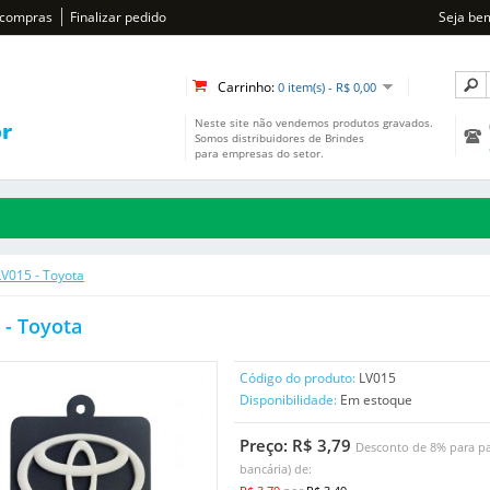
 compras
Finalizar pedido
Seja be
Carrinho:
0 item(s) - R$ 0,00
Neste site não vendemos produtos gravados.
Somos distribuidores de Brindes
para empresas do setor.
LV015 - Toyota
 - Toyota
Código do produto:
LV015
Disponibilidade:
Em estoque
Preço: R$ 3,79
Desconto de 8% para pa
bancária) de: