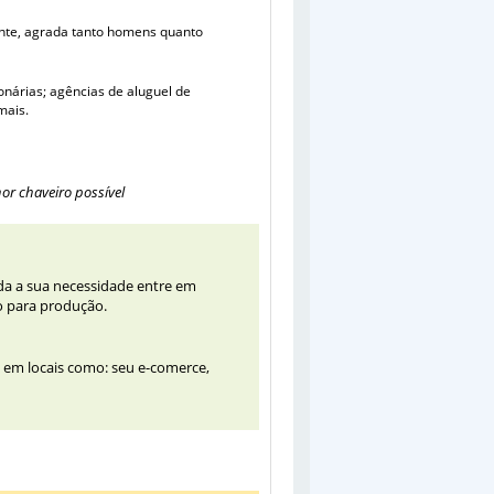
nte,
agrada tanto homens quanto
onárias; agências de aluguel de
mais.
r chaveiro possível
nda a sua necessidade entre em
o para produção.
o em locais como: seu e-comerce,