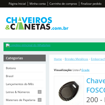
Página Inicial
Minha conta
Carrinho de compras
Finalizar pedido
Categorias
Home
»
Brindes Metálicos
»
Emborrac
Bottons
Visualização:
Lista
/
Grade
Brasil
Chave
Lançamentos do Mês
FOSC
Letras & Números
+
200 
Materiais de Papelaria
+