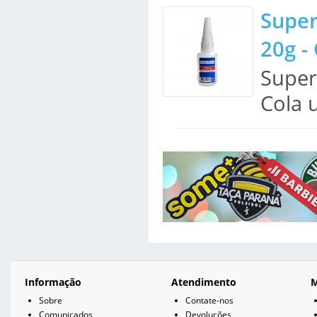
Super
20g -
Super
Cola u
Informação
Atendimento
M
Sobre
Contate-nos
Comunicados
Devoluções